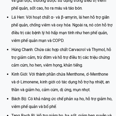
và giải độc, thường được sử dụng trong điều trị viêm
phế quản, sốt cao, ho ra máu và táo bón.
Lá Hen: Với hoạt chất α- và β-amyrin, lá hen hỗ trợ giãn
phế quản, chống viêm và oxy hóa. Ngoài ra, nó còn hỗ trợ
điều trị các bệnh lý hô hấp mạn tính như hen phế quản,
viêm phế quản mạn và COPD.
Húng Chanh: Chứa các hợp chất Carvacrol và Thymol, hỗ
trợ giảm cảm, trừ đờm và hỗ trợ điều trị các triệu chứng
cảm cúm, ho hen, viêm họng, khản tiếng.
Kinh Giới: Với thành phần chứa Menthone, d-Menthone
và d-Limonene, kinh giới có tác dụng hỗ trợ hạ nhiệt, an
thần và giảm ho, cảm cúm, dị ứng, mụn nhọt.
Bách Bộ: Có khả năng ức chế phản xạ ho, hỗ trợ giảm ho,
viêm phế quản và bổ phế.
Tang Bạch Bì: Hỗ trợ giảm ho, hạ sốt, giảm hen suyễn và