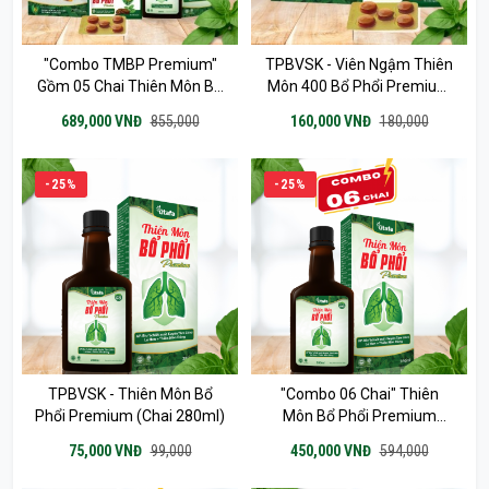
"Combo TMBP Premium"
TPBVSK - Viên Ngậm Thiên
Gồm 05 Chai Thiên Môn Bổ
Môn 400 Bổ Phổi Premium
Phổi 280ml & 02 Hộp Viên
(15 Vỉ X 5 Viên)
689,000 VNĐ
855,000
160,000 VNĐ
180,000
Ngậm Thiên Môn 400 Bổ
Phổi Premium 75 Viên
-25%
-25%
TPBVSK - Thiên Môn Bổ
"Combo 06 Chai" Thiên
Phổi Premium (chai 280ml)
Môn Bổ Phổi Premium
280ml
75,000 VNĐ
99,000
450,000 VNĐ
594,000