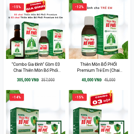
-15%
-12%
"Combo Gia Đình" Gồm 03
Thiên Môn BỔ PHỔI
Chai Thiên Môn Bổ Phổi
Premium Trẻ Em (chai
Premium 280ml & 03 Chai
120ml)
305,000 VNĐ
357,000
40,000 VNĐ
45,000
Thiên Môn Bổ Phổi
Premium Trẻ Em 120ml
-14%
-15%