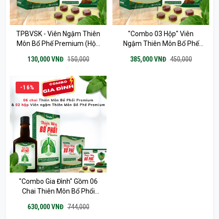
TPBVSK - Viên Ngậm Thiên
"Combo 03 Hộp" Viên
Môn Bổ Phế Premium (Hộp
Ngậm Thiên Môn Bổ Phế
10 Vỉ X 6 Viên KHÔNG
Premium (10 Vỉ X 6 Viên)
130,000 VNĐ
150,000
385,000 VNĐ
450,000
ĐƯỜNG)
-16%
"Combo Gia Đình" Gồm 06
Chai Thiên Môn Bổ Phổi
280ml & 02 Hộp Viên Ngậm
630,000 VNĐ
744,000
Thiên Môn Bổ Phể