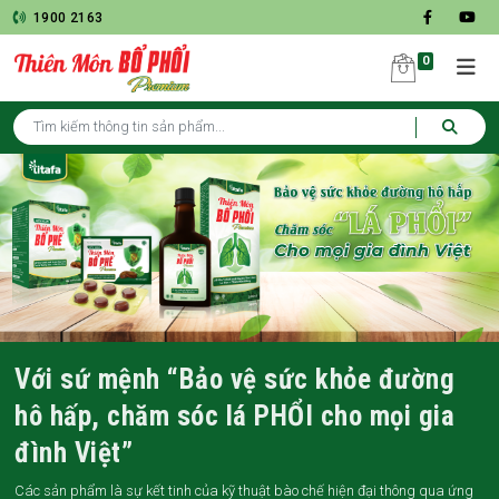
1900 2163
0
Với sứ mệnh “Bảo vệ sức khỏe đường
hô hấp, chăm sóc lá PHỔI cho mọi gia
đình Việt”
Các sản phẩm là sự kết tinh của kỹ thuật bào chế hiện đại thông qua ứng