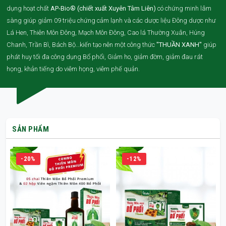
dụng hoạt chất
AP-Bio® (chiết xuất Xuyên Tâm Liên)
có chứng minh lâm
sàng giúp giảm 09 triệu chứng cảm lạnh và các dược liệu Đông dược như
Lá Hen, Thiên Môn Đông, Mạch Môn Đông, Cao lá Thường Xuân, Húng
Chanh, Trần Bì, Bách Bộ…kiến tạo nên một công thức
"THUẦN XANH"
giúp
phát huy tối đa công dụng Bổ phổi, Giảm ho, giảm đờm, giảm đau rát
họng, khản tiếng do viêm họng, viêm phế quản.
SẢN PHẨM
-20%
-12%