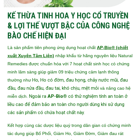
KẾ THỪA TINH HOA Y HỌC CỔ TRUYỀN
& LỢI THẾ VƯỢT BẬC CỦA CÔNG NGHỆ
BÀO CHẾ HIỆN ĐẠI
Là sản phẩm tiên phong ứng dụng hoạt chất
AP-Bio® (chiết
xuất Xuyên Tâm Liên)
nhập khẩu từ hãng nguyên liệu Natural
Remedies được chuẩn hóa với 7 hoạt chất sinh học có chứng
minh lâm sàng giúp giảm 09 triệu chứng cảm lạnh thông
Ho, Ho có đờm, đau họng, chảy nước mũi, đau
thường như
đầu, đau nửa đầu, đau tai, khó chịu, mệt mỏi
và nâng cao hệ
Ngoài ra
AP-Bio®
có thử nghiệm tính an toàn ở
miễn dịch.
liều cao để đảm bảo an toàn cho người dùng khi sử dụng
các sản phẩm có chứa hoạt chất này.
Kết hợp cùng các dược liệu quý trong dân gian có chứng minh
tác dụng giúp Bổ Phổi, Giảm Ho, Giảm Đờm, Giảm đau rát