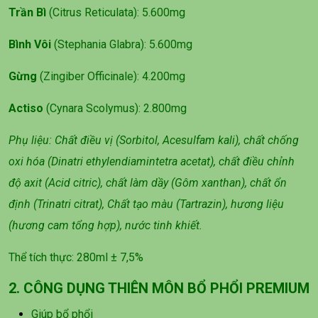
Trần Bì
(Citrus Reticulata): 5.600mg
Bình Vôi
(Stephania Glabra): 5.600mg
Gừng
(Zingiber Officinale): 4.200mg
Actiso
(Cynara Scolymus): 2.800mg
Phụ liệu: Chất điều vị (Sorbitol, Acesulfam kali), chất chống
oxi hóa (Dinatri ethylendiamintetra acetat), chất điều chỉnh
độ axit (Acid citric), chất làm dầy (Gôm xanthan), chất ổn
định (Trinatri citrat), Chất tạo màu (Tartrazin), hương liệu
(hương cam tổng hợp), nước tinh khiết.
Thể tích thực: 280ml ± 7,5%
2. CÔNG DỤNG THIÊN MÔN BỔ PHỔI PREMIUM
Giúp bổ phổi