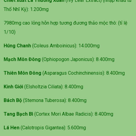
Chiết xuất Lá Thường Xuân
(Ivy Leaf Extract) (nhập khẩu từ
Thổ Nhĩ Kỳ): 1.200mg
7980mg cao lỏng hỗn hợp tương đương thảo mộc thô: (tỉ lệ
1/10)
Húng Chanh
(Coleus Amboinicus): 14.000mg
Mạch Môn Đông
(Ophiopogon Japonicus): 8.400mg
Thiên Môn Đông
(Asparagus Cochinchinensis): 8.400mg
Kinh Giới
(Elsholtzia Ciliata): 8.400mg
Bách Bộ
(Stemona Tuberosa): 8.400mg
Tang Bạch Bì
(Cortex Mori Albae Radicis): 8.400mg
Lá Hen
(Calotropis Gigantea): 5.600mg