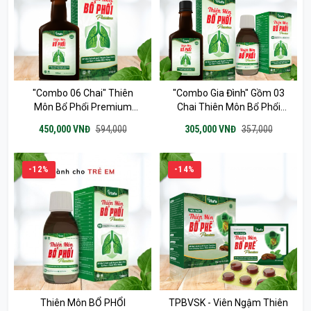
"Combo 06 Chai" Thiên
"Combo Gia Đình" Gồm 03
Môn Bổ Phổi Premium
Chai Thiên Môn Bổ Phổi
280ml
Premium 280ml & 03 Chai
450,000 VNĐ
594,000
305,000 VNĐ
357,000
Thiên Môn Bổ Phổi
Premium Trẻ Em 120ml
-12%
-14%
Thiên Môn BỔ PHỔI
TPBVSK - Viên Ngậm Thiên