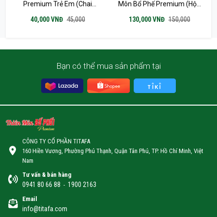
Premium Trẻ Em (chai
Môn Bổ Phế Premium (Hộp
120ml)
10 Vỉ X 6 Viên KHÔNG
40,000 VNĐ
45,000
130,000 VNĐ
150,000
ĐƯỜNG)
Bạn có thể mua sản phẩm tại
CÔNG TY CỔ PHẦN TITAFA
160 Hiền Vương, Phường Phú Thạnh, Quận Tân Phú, TP. Hồ Chí Minh, Việt
Nam
Tư vấn & bán hàng
0941 80 66 88
1900 2163
-
Email
info@titafa.com