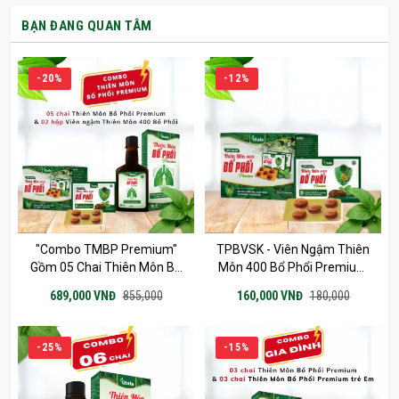
BẠN ĐANG QUAN TÂM
-20%
-12%
"Combo TMBP Premium"
TPBVSK - Viên Ngậm Thiên
Gồm 05 Chai Thiên Môn Bổ
Môn 400 Bổ Phổi Premium
Phổi 280ml & 02 Hộp Viên
(15 Vỉ X 5 Viên)
689,000 VNĐ
855,000
160,000 VNĐ
180,000
Ngậm Thiên Môn 400 Bổ
Phổi Premium 75 Viên
-25%
-15%