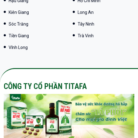
Hậu Giang
Hồ Chí Minh
Kiên Giang
Long An
Sóc Trăng
Tây Ninh
Tiền Giang
Trà Vinh
Vĩnh Long
CÔNG TY CỔ PHẦN TITAFA