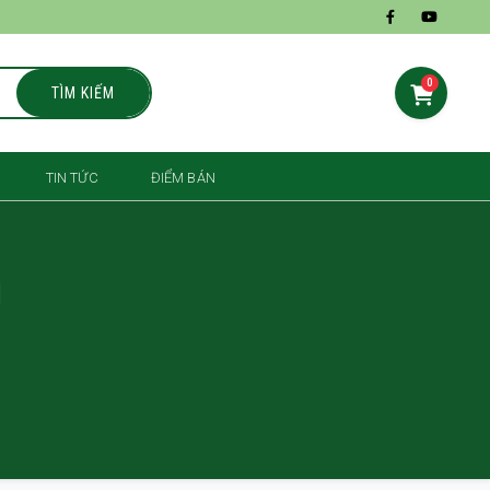
0
TÌM KIẾM
TIN TỨC
ĐIỂM BÁN
g