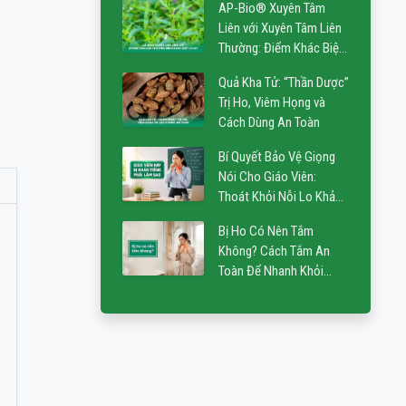
AP-Bio® Xuyên Tâm
Liên với Xuyên Tâm Liên
Thường: Điểm Khác Biệt
Là Gì?
Quả Kha Tử: “Thần Dược”
Trị Ho, Viêm Họng và
Cách Dùng An Toàn
Bí Quyết Bảo Vệ Giọng
Nói Cho Giáo Viên:
Thoát Khỏi Nỗi Lo Khản
Tiếng
Bị Ho Có Nên Tắm
Không? Cách Tắm An
Toàn Để Nhanh Khỏi
Bệnh