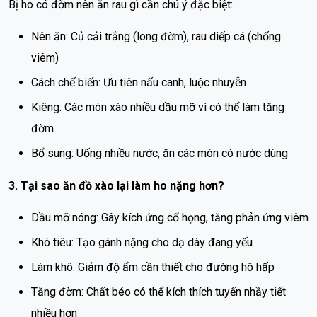
Bị ho có đờm nên ăn rau gì cần chú ý đặc biệt:
Nên ăn: Củ cải trắng (long đờm), rau diếp cá (chống
viêm)
Cách chế biến: Ưu tiên nấu canh, luộc nhuyễn
Kiêng: Các món xào nhiều dầu mỡ vì có thể làm tăng
đờm
Bổ sung: Uống nhiều nước, ăn các món có nước dùng
3. Tại sao ăn đồ xào lại làm ho nặng hơn?
Dầu mỡ nóng: Gây kích ứng cổ họng, tăng phản ứng viêm
Khó tiêu: Tạo gánh nặng cho dạ dày đang yếu
Làm khô: Giảm độ ẩm cần thiết cho đường hô hấp
Tăng đờm: Chất béo có thể kích thích tuyến nhầy tiết
nhiều hơn