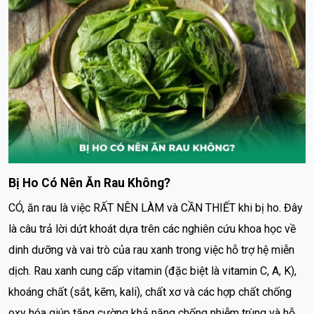
Bị Ho Có Nên Ăn Rau Không?
CÓ, ăn rau là việc RẤT NÊN LÀM và CẦN THIẾT khi bị ho. Đây
là câu trả lời dứt khoát dựa trên các nghiên cứu khoa học về
dinh dưỡng và vai trò của rau xanh trong việc hỗ trợ hệ miễn
dịch. Rau xanh cung cấp vitamin (đặc biệt là vitamin C, A, K),
khoáng chất (sắt, kẽm, kali), chất xơ và các hợp chất chống
oxy hóa giúp tăng cường khả năng chống nhiễm trùng và hỗ