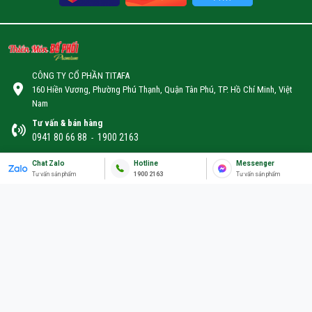
CÔNG TY CỔ PHẦN TITAFA
160 Hiền Vương, Phường Phú Thạnh, Quận Tân Phú, TP. Hồ Chí Minh, Việt
Nam
Tư vấn & bán hàng
0941 80 66 88
1900 2163
-
Email
Chat Zalo
Hotline
Messenger
info@titafa.com
Tư vấn sản phẩm
1900 2163
Tư vấn sản phẩm
Số ĐKKD: 0313993927
Ngày : 01/09/2016 - Sở KHĐT Tp.HCM
ĐƯỢC CHỨNG NHẬN