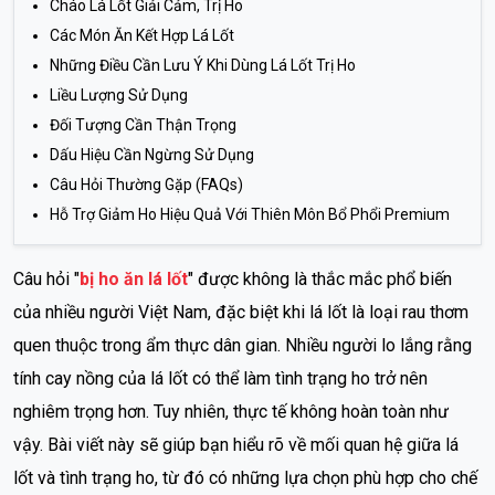
Cháo Lá Lốt Giải Cảm, Trị Ho
Các Món Ăn Kết Hợp Lá Lốt
Những Điều Cần Lưu Ý Khi Dùng Lá Lốt Trị Ho
Liều Lượng Sử Dụng
Đối Tượng Cần Thận Trọng
Dấu Hiệu Cần Ngừng Sử Dụng
Câu Hỏi Thường Gặp (FAQs)
Hỗ Trợ Giảm Ho Hiệu Quả Với Thiên Môn Bổ Phổi Premium
Câu hỏi "
bị ho ăn lá lốt
" được không là thắc mắc phổ biến
của nhiều người Việt Nam, đặc biệt khi lá lốt là loại rau thơm
quen thuộc trong ẩm thực dân gian. Nhiều người lo lắng rằng
tính cay nồng của lá lốt có thể làm tình trạng ho trở nên
nghiêm trọng hơn. Tuy nhiên, thực tế không hoàn toàn như
vậy. Bài viết này sẽ giúp bạn hiểu rõ về mối quan hệ giữa lá
lốt và tình trạng ho, từ đó có những lựa chọn phù hợp cho chế