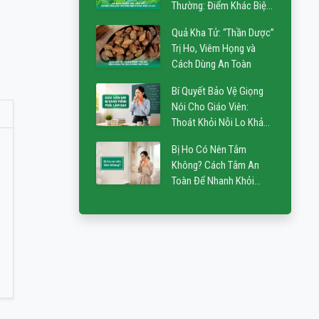
Thường: Điểm Khác Biệt
Là Gì?
Quả Kha Tử: “Thần Dược”
Trị Ho, Viêm Họng và
Cách Dùng An Toàn
Bí Quyết Bảo Vệ Giọng
Nói Cho Giáo Viên:
Thoát Khỏi Nỗi Lo Khản
Tiếng
Bị Ho Có Nên Tắm
Không? Cách Tắm An
Toàn Để Nhanh Khỏi
Bệnh