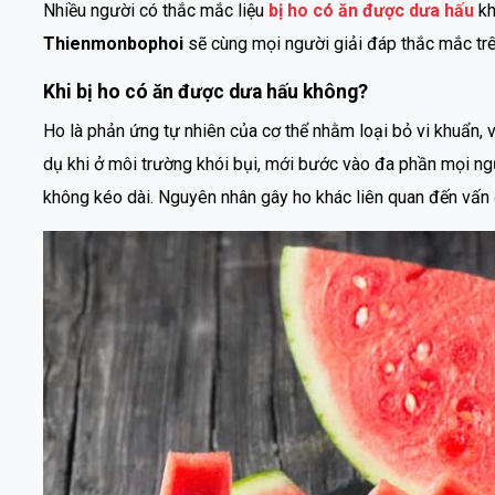
Nhiều người có thắc mắc liệu
bị ho có ăn được dưa hấu
kh
Thienmonbophoi
sẽ cùng mọi người giải đáp thắc mắc trê
Khi bị ho có ăn được dưa hấu không?
Ho là phản ứng tự nhiên của cơ thể nhằm loại bỏ vi khuẩn, v
dụ khi ở môi trường khói bụi, mới bước vào đa phần mọi ngư
không kéo dài. Nguyên nhân gây ho khác liên quan đến vấn