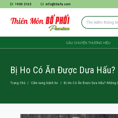
1900 2163
info@titafa.com
CÂU CHUYỆN THƯƠNG HIỆU
Bị Ho Có Ăn Được Dưa Hấu? 
Trang Chủ
Cẩm nang bệnh ho
Bị Ho Có Ăn Được Dưa Hấu? Những L