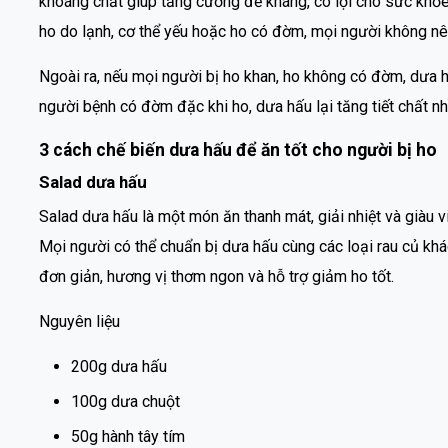
khoáng chất giúp tăng cường đề kháng, có lợi cho sức khỏe. T
ho do lạnh, cơ thể yếu hoặc ho có đờm, mọi người không nê
Ngoài ra, nếu mọi người bị ho khan, ho không có đờm, dưa h
người bệnh có đờm đặc khi ho, dưa hấu lại tăng tiết chất nh
3 cách chế biến dưa hấu để ăn tốt cho người bị ho
Salad dưa hấu
Salad dưa hấu là một món ăn thanh mát, giải nhiệt và giàu v
Mọi người có thể chuẩn bị dưa hấu cùng các loại rau củ kh
đơn giản, hương vị thơm ngon và hỗ trợ giảm ho tốt.
Nguyên liệu
200g dưa hấu
100g dưa chuột
50g hành tây tím