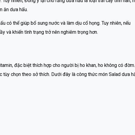
uy nhiên, Đông y lại cho rằng dưa hấu là loại trái cây tính hàn, 
n ăn dưa hấu.
ấu có thể giúp bổ sung nước và làm dịu cổ họng. Tuy nhiên, nếu
ầy và khiến tình trạng trở nên nghiêm trọng hơn.
itamin, đặc biệt thích hợp cho người bị ho khan, ho không có đờm.
ác tùy chọn theo sở thích. Dưới đây là công thức món Salad dưa h