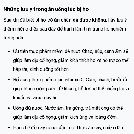
Những lưu ý trong ăn uống lúc bị ho
Sau khi đã biết
bị ho có ăn chân gà được không
, hãy lưu ý
thêm những điều sau đây để tránh làm tình trạng ho nghiêm
trọng hơn:
Ưu tiên thực phẩm mềm, dễ nuốt: Cháo, súp, canh ấm sẽ
giúp làm dịu cổ họng, giảm kích thích ho và hỗ trợ cơ thể
hấp thụ dinh dưỡng tốt hơn.
Bổ sung thực phẩm giàu vitamin C: Cam, chanh, bưởi, ổi
giúp tăng cường sức đề kháng, hỗ trợ cơ thể chống lại vi
khuẩn và virus gây ho.
Uống đủ nước: Nước ấm, trà gừng, trà mật ong có thể
giúp làm dịu cổ họng, giảm kích ứng và loãng đờm.
Hạn chế đồ cay nóng, dầu mỡ: Thức ăn cay, nhiều dầu