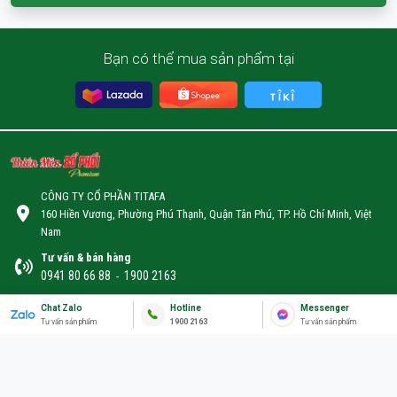
Bạn có thể mua sản phẩm tại
CÔNG TY CỔ PHẦN TITAFA
160 Hiền Vương, Phường Phú Thạnh, Quận Tân Phú, TP. Hồ Chí Minh, Việt
Nam
Tư vấn & bán hàng
0941 80 66 88
1900 2163
-
Email
Chat Zalo
Hotline
Messenger
info@titafa.com
Tư vấn sản phẩm
1900 2163
Tư vấn sản phẩm
Số ĐKKD: 0313993927
Ngày : 01/09/2016 - Sở KHĐT Tp.HCM