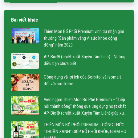
Bài viết khác
Thiên Môn Bổ Phổi Premium vinh dự nhận giải
thưởng “Sản phẩm vàng vì sức khỏe cộng
đồng” năm 2023
AP-Bio® (chiết xuất Xuyên Tâm Liên) - Những
điều bạn chưa biết
Công dụng và lợi ích của Sorbitol và Isomalt
đối với sức khỏe
Viên ngậm Thiên Môn Bổ Phế Premium – “Tiếp
nối thành công” thông qua ứng dụng hoạt chất
AP-Bio® (chiết xuất Xuyên Tâm Liên) giúp xua
nhanh cơn ngứa rát cổ họng, khản tiếng.
THIÊN MÔN BỔ PHỔI PREMIUM - CÔNG THỨC
"THUẦN XANH" GIÚP BỔ PHỔI KHỎE, GIẢM HO