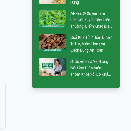
Dùng
AP-Bio® Xuyên Tâm
Liên với Xuyên Tâm Liên
Thường: Điểm Khác Biệt
Là Gì?
Quả Kha Tử: “Thần Dược”
Trị Ho, Viêm Họng và
Cách Dùng An Toàn
Bí Quyết Bảo Vệ Giọng
Nói Cho Giáo Viên:
Thoát Khỏi Nỗi Lo Khản
Tiếng