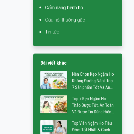
Cẩm nang bệnh ho
Câu hỏi thường gặp
Tin tức
Bài viết khác
Nên Chọn Kẹo Ngậm Ho
Không Đường Nào? Top
7 Sản phẩm Tốt Và An
Toàn Cho Người Tiểu
Top 7 Kẹo Ngậm Ho
Đường
Thảo Dược Tốt, An Toàn
Và Được Tin Dùng Hiện
Nay
Top Viên Ngậm Ho Tiêu
Đờm Tốt Nhất & Cách