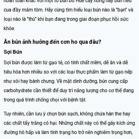
hoàn toàn khác với một tô bún bò Huế cay nồng hay bún riêu
cua đầy mắm tôm. Hãy cùng tìm hiểu loại bún nào là "bạn" và
loại nào là "thù" khi bạn đang trong giai đoạn phục hồi sức
khỏe.
Ăn bún ảnh hưởng đến cơn ho qua đâu?
Sợi Bún
Sợi bún được làm từ gạo tẻ, có tính chất mềm, dễ ăn và dễ
tiêu hóa hơn nhiều so với các loại thực phẩm làm từ gạo nếp
như xôi hay bánh chưng. Về mặt dinh dưỡng, bún cung cấp
carbohydrate cần thiết để duy trì năng lượng cho cơ thể đang
trong quá trình chống chọi với bệnh tật.
Tuy nhiên, cần lưu ý chọn bún sạch, không chứa hàn the hay
các chất tẩy trắng có hại. Những chất này có thể gây kích ứng
đường hô hấp và làm tình trạng ho trở nên nghiêm trọng hơn,