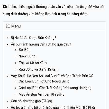
Khi bị ho, nhiều người thường phân vân về việc nên ăn gì để vừa bổ
sung dinh dưỡng vừa không làm tình trạng ho nặng thêm.
Menu
Bị Ho Có Ăn Được Bún Không?
Ăn bún ảnh hưởng đến cơn ho qua đâu?
Sợi Bún
Nước Dùng
Thịt và Đồ Ăn Kèm
Rau Sống và Gia Vị Đi Kèm
Vậy, Khi Bị Ho Nên Ăn Loại Bún Gì và Cần Tránh Bún Gì?
Các Loại Bún Tốt Cho Người Bị Ho
Các Loại Bún Cần "Nói Không" Khi Đang Ho Nặng
Mẹo Ăn Bún An Toàn Khi Bị Ho
Câu hỏi thường gặp (FAQs)
Hỗ trợ giảm ho bổ phổi hiệu quả nhờ Thiên Môn Bổ Phổi